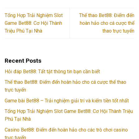
Tổng Hợp Trải Nghiệm Slot
Thể thao Bet88: Điểm đến
Game Bet88: Cơ Hội Thành
hoàn hảo cho cá cược thể
Triệu Phú Tại Nhà
thao trực tuyến
Recent Posts
Hỏi đáp Bet88: Tất tật thông tin bạn cần biết
Thể thao Bet88: Điểm đến hoàn hảo cho cá cược thể thao
trực tuyến
Game bài Bet88 – Trải nghiệm giải trí và kiếm tiền tốt nhất
Tổng Hợp Trải Nghiệm Slot Game Bet88: Cơ Hội Thành Triệu
Phú Tại Nhà
Casino Bet88: Điểm đến hoàn hảo cho các trò chơi casino
trực tuyến