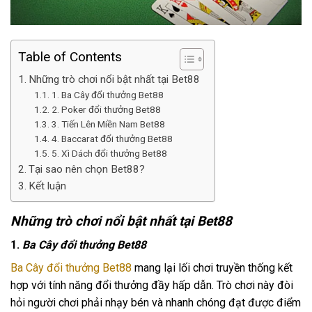
Table of Contents
Những trò chơi nổi bật nhất tại Bet88
1. Ba Cây đổi thưởng Bet88
2. Poker đổi thưởng Bet88
3. Tiến Lên Miền Nam Bet88
4. Baccarat đổi thưởng Bet88
5. Xì Dách đổi thưởng Bet88
Tại sao nên chọn Bet88?
Kết luận
Những trò chơi nổi bật nhất tại Bet88
1.
Ba Cây đổi thưởng Bet88
Ba Cây đổi thưởng Bet88
mang lại lối chơi truyền thống kết
hợp với tính năng đổi thưởng đầy hấp dẫn. Trò chơi này đòi
hỏi người chơi phải nhạy bén và nhanh chóng đạt được điểm