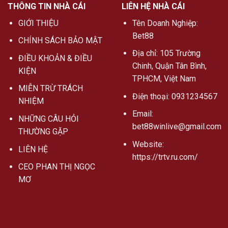
THÔNG TIN NHÀ CÁI
LIÊN HỆ NHÀ CÁI
GIỚI THIỆU
Tên Doanh Nghiệp:
Bet88
CHÍNH SÁCH BẢO MẬT
Địa chỉ: 105 Trường
ĐIỀU KHOẢN & ĐIỀU
Chinh, Quận Tân Bình,
KIỆN
TPHCM, Việt Nam
MIỄN TRỪ TRÁCH
Điện thoại: 0931234567
NHIỆM
Email:
NHỮNG CÂU HỎI
bet88winlive@gmail.com
THƯỜNG GẶP
Website:
LIÊN HỆ
https://trtv.ru.com/
CEO PHAN THỊ NGỌC
MƠ