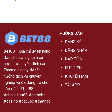
HƯỚNG DẪN
ĐĂNG KÝ
ĐĂNG NHẬP
Bet88
– Địa chỉ uy tín hàng
đầu cho trải nghiệm cá
NẠP TIỀN
cược trực tuyến đỉnh cao.
RÚT TIỀN
Tham gia ngay để tận
hưởng dịch vụ chuyên
KHUYẾN MẠI
nghiệp và đa dạng trò chơi
TẢI APP
hấp dẫn.
#bet88
#nhacaibet88 #gamebai
#casino #cacuoc #thethao