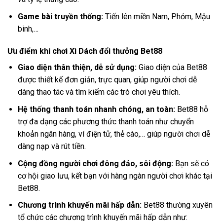
Game bài truyền thống:
Tiến lên miền Nam, Phỏm, Mậu
binh,…
Ưu điểm khi chơi Xì Dách đổi thưởng Bet88
Giao diện thân thiện, dễ sử dụng:
Giao diện của Bet88
được thiết kế đơn giản, trực quan, giúp người chơi dễ
dàng thao tác và tìm kiếm các trò chơi yêu thích.
Hệ thống thanh toán nhanh chóng, an toàn:
Bet88 hỗ
trợ đa dạng các phương thức thanh toán như chuyển
khoản ngân hàng, ví điện tử, thẻ cào,… giúp người chơi dễ
dàng nạp và rút tiền.
Cộng đồng người chơi đông đảo, sôi động:
Bạn sẽ có
cơ hội giao lưu, kết bạn với hàng ngàn người chơi khác tại
Bet88.
Chương trình khuyến mãi hấp dẫn:
Bet88 thường xuyên
tổ chức các chương trình khuyến mãi hấp dẫn như: