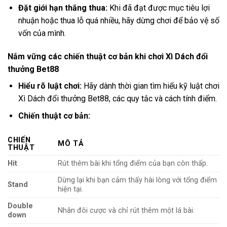
Đặt giới hạn thắng thua:
Khi đã đạt được mục tiêu lợi
nhuận hoặc thua lỗ quá nhiều, hãy dừng chơi để bảo vệ số
vốn của mình.
Nắm vững các chiến thuật cơ bản khi chơi Xì Dách đổi
thưởng Bet88
Hiểu rõ luật chơi:
Hãy dành thời gian tìm hiểu kỹ luật chơi
Xì Dách đổi thưởng Bet88, các quy tắc và cách tính điểm.
Chiến thuật cơ bản:
CHIẾN
MÔ TẢ
THUẬT
Hit
Rút thêm bài khi tổng điểm của bạn còn thấp.
Dừng lại khi bạn cảm thấy hài lòng với tổng điểm
Stand
hiện tại.
Double
Nhân đôi cược và chỉ rút thêm một lá bài.
down