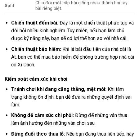
Chia đôi một cặp bài giống nhau thành hai tay
Split
bài riêng biệt.
Chiến thuật đếm bài:
Đây là một chiến thuật phức tạp và
đòi hỏi nhiều kinh nghiệm. Tuy nhiên, nếu bạn làm chủ
được kỹ năng này, bạn sẽ có lợi thế hơn so với nhà cái.
Chiến thuật bảo hiểm:
Khi lá bài đầu tiên của nhà cái là
Át, bạn có thể mua bảo hiểm để phòng trường hợp nhà cái
có Xì Dách.
Kiểm soát cảm xúc khi chơi
Tránh chơi khi đang căng thẳng, mệt mỏi:
Khi tâm
trạng không ổn định, bạn dễ đưa ra những quyết định sai
lầm.
Không để cảm xúc chi phối:
Đừng để những ván thua
làm ảnh hưởng đến những ván chơi sau.
Đừng đuổi theo thua lỗ:
Nếu bạn đang thua liên tiếp, hãy