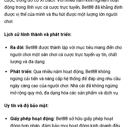
cược, trong đó có Xì Dách. Với nhiều năm kinh nghiệm hoạt
động trong lĩnh vực cá cược trực tuyến, Bet88 đã khẳng định
được vị thế của mình và thu hút được một lượng lớn người
chơi.
Lịch sử hình thành và phát triển:
Ra đời:
Bet88 được thành lập với mục tiêu mang đến cho
người chơi một sân chơi cá cược trực tuyến uy tín, chất
lượng và đa dạng.
Phát triển:
Qua nhiều năm hoạt động, Bet88 không
ngừng cải tiến và nâng cấp hệ thống để đáp ứng nhu cầu
ngày càng cao của người chơi. Nhà cái đã không ngừng
mở rộng quy mô, đa dạng hóa các sản phẩm và dịch vụ.
Uy tín và độ bảo mật:
Giấy phép hoạt động:
Bet88 sở hữu giấy phép hoạt
động hợp pháp, đảm bảo mọi hoạt động kinh doanh đều