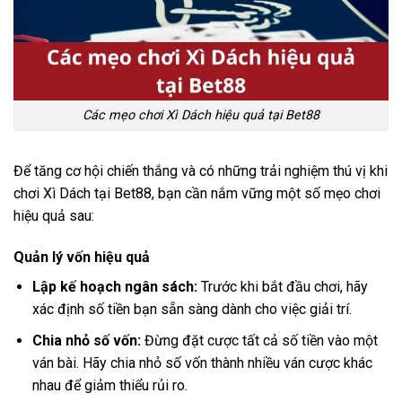
Các mẹo chơi Xì Dách hiệu quả tại Bet88
Để tăng cơ hội chiến thắng và có những trải nghiệm thú vị khi
chơi Xì Dách tại Bet88, bạn cần nắm vững một số mẹo chơi
hiệu quả sau:
Quản lý vốn hiệu quả
Lập kế hoạch ngân sách:
Trước khi bắt đầu chơi, hãy
xác định số tiền bạn sẵn sàng dành cho việc giải trí.
Chia nhỏ số vốn:
Đừng đặt cược tất cả số tiền vào một
ván bài. Hãy chia nhỏ số vốn thành nhiều ván cược khác
nhau để giảm thiểu rủi ro.