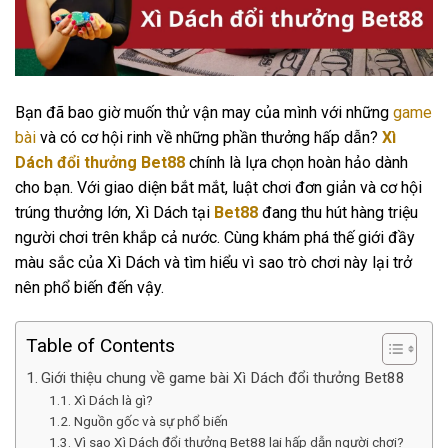
Bạn đã bao giờ muốn thử vận may của mình với những
game
bài
và có cơ hội rinh về những phần thưởng hấp dẫn?
Xì
Dách đổi thưởng Bet88
chính là lựa chọn hoàn hảo dành
cho bạn. Với giao diện bắt mắt, luật chơi đơn giản và cơ hội
trúng thưởng lớn, Xì Dách tại
Bet88
đang thu hút hàng triệu
người chơi trên khắp cả nước. Cùng khám phá thế giới đầy
màu sắc của Xì Dách và tìm hiểu vì sao trò chơi này lại trở
nên phổ biến đến vậy.
Table of Contents
Giới thiệu chung về game bài Xì Dách đổi thưởng Bet88
Xì Dách là gì?
Nguồn gốc và sự phổ biến
Vì sao Xì Dách đổi thưởng Bet88 lại hấp dẫn người chơi?