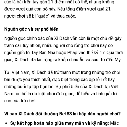
các lá bài trên tay gần 21 điểm nhất có thể, nhưng không
được vượt quá con số này. Nếu tổng điểm vượt quá 21,
người chơi sẽ bị “quắc” và thua cuộc.
Nguồn gốc và sự phổ biến
Nguồn gốc chính xác của Xì Dách vẫn còn là một chủ đề gây
tranh cãi, tuy nhiên, nhiều người cho rằng trò chơi này có
nguồn gốc từ Tây Ban Nha hoặc Pháp vào thế kỷ 17. Qua thời
gian, Xì Dách đã lan rộng ra khắp châu Âu và sau đó đến Mỹ.
Tại Việt Nam, Xì Dách đã trở thành một trong những trò chơi
bài được yêu thích nhất, đặc biệt trong các dịp lễ Tết hay
những buổi tụ tập bạn bè. Sự phổ biến của Xì Dách tại Việt
Nam có thể là do luật chơi đơn giản, dễ hiểu và tính giải trí
cao của trò chơi.
Vì sao Xì Dách đổi thưởng Bet88 lại hấp dẫn người chơi?
Sự kết hợp hoàn hảo giữa may mắn và kỹ năng:
Mặc