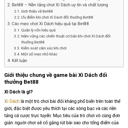
Bet88 – Nền tảng chơi Xì Dách uy tín và chất lượng
Giới thiệu về Bet88
Ưu điểm khi chơi Xì Dách đổi thưởng Bet88
Các mẹo chơi Xì Dách hiệu quả tại Bet88
Quản lý vốn hiệu quả
Nắm vững các chiến thuật cơ bản khi chơi Xì Dách đổi
thưởng Bet88
Kiểm soát cảm xúc khi chơi
Một số mẹo nhỏ khác
Kết luận
Giới thiệu chung về game bài Xì Dách đổi
thưởng Bet88
Xì Dách là gì?
Xì Dách
là một trò chơi bài đối kháng phổ biến trên toàn thế
giới, đặc biệt được yêu thích tại các sòng bạc và các nền
tảng cá cược trực tuyến. Mục tiêu của trò chơi vô cùng đơn
giản: người chơi sẽ cố gắng rút bài sao cho tổng điểm của