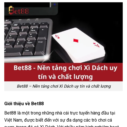
Bet88 – Nền tảng chơi Xì Dách uy tín và chất lượng
Giới thiệu về Bet88
Bet88 là một trong những nhà cái trực tuyến hàng đầu tại
Việt Nam, được biết đến với sự đa dạng các trò chơi cá