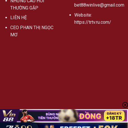
NHỮNG CÂU HỎI
bet88winlive@gmail.com
THƯỜNG GẶP
Website:
LIÊN HỆ
https://trtv.ru.com/
CEO PHAN THỊ NGỌC
MƠ