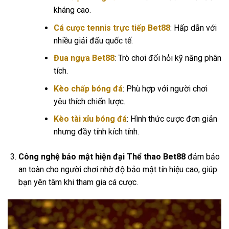
kháng cao.
Cá cược tennis trực tiếp Bet88
: Hấp dẫn với
nhiều giải đấu quốc tế.
Đua ngựa Bet88
: Trò chơi đối hỏi kỹ năng phân
tích.
Kèo chấp bóng đá
: Phù hợp với người chơi
yêu thích chiến lược.
Kèo tài xỉu bóng đá
: Hình thức cược đơn giản
nhưng đầy tính kích tính.
Công nghệ bảo mật hiện đại
Thể thao Bet88
đảm bảo
an toàn cho người chơi nhờ độ bảo mật tín hiệu cao, giúp
bạn yên tâm khi tham gia cá cược.