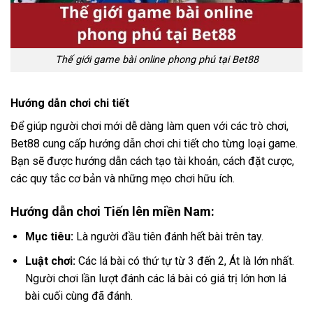
Thế giới game bài online phong phú tại Bet88
Hướng dẫn chơi chi tiết
Để giúp người chơi mới dễ dàng làm quen với các trò chơi,
Bet88 cung cấp hướng dẫn chơi chi tiết cho từng loại game.
Bạn sẽ được hướng dẫn cách tạo tài khoản, cách đặt cược,
các quy tắc cơ bản và những mẹo chơi hữu ích.
Hướng dẫn chơi Tiến lên miền Nam:
Mục tiêu:
Là người đầu tiên đánh hết bài trên tay.
Luật chơi:
Các lá bài có thứ tự từ 3 đến 2, Át là lớn nhất.
Người chơi lần lượt đánh các lá bài có giá trị lớn hơn lá
bài cuối cùng đã đánh.