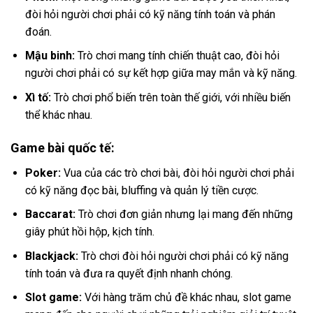
đòi hỏi người chơi phải có kỹ năng tính toán và phán
đoán.
Mậu binh:
Trò chơi mang tính chiến thuật cao, đòi hỏi
người chơi phải có sự kết hợp giữa may mắn và kỹ năng.
Xì tố:
Trò chơi phổ biến trên toàn thế giới, với nhiều biến
thể khác nhau.
Game bài quốc tế:
Poker:
Vua của các trò chơi bài, đòi hỏi người chơi phải
có kỹ năng đọc bài, bluffing và quản lý tiền cược.
Baccarat:
Trò chơi đơn giản nhưng lại mang đến những
giây phút hồi hộp, kịch tính.
Blackjack:
Trò chơi đòi hỏi người chơi phải có kỹ năng
tính toán và đưa ra quyết định nhanh chóng.
Slot game:
Với hàng trăm chủ đề khác nhau, slot game