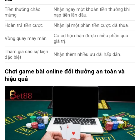
Tiền thưởng chào
Nhận ngay một khoản tiền thưởng khi
mừng
nạp tiền lần đầu.
Hoàn trả tiền cược
Nhận lại một phần tiền cược đã thua.
Có cơ hội nhận được nhiều phần quà
Vòng quay may mắn
giá trị.
Tham gia các sự kiện
Nhận thêm nhiều ưu đãi hấp dẫn.
đặc biệt
Chơi game bài online đổi thưởng an toàn và
hiệu quả