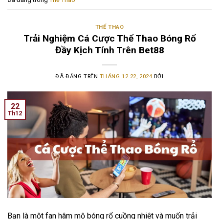
THỂ THAO
Trải Nghiệm Cá Cược Thể Thao Bóng Rổ
Đầy Kịch Tính Trên Bet88
ĐÃ ĐĂNG TRÊN
THÁNG 12 22, 2024
BỞI
22
Th12
Bạn là một fan hâm mộ bóng rổ cuồng nhiệt và muốn trải