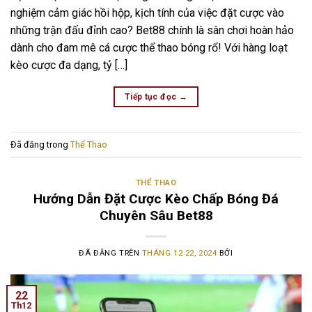
nghiệm cảm giác hồi hộp, kịch tính của việc đặt cược vào
những trận đấu đỉnh cao? Bet88 chính là sân chơi hoàn hảo
dành cho đam mê cá cược thể thao bóng rổ! Với hàng loạt
kèo cược đa dạng, tỷ […]
Tiếp tục đọc
→
Đã đăng trong
Thể Thao
THỂ THAO
Hướng Dẫn Đặt Cược Kèo Chấp Bóng Đá
Chuyên Sâu Bet88
ĐÃ ĐĂNG TRÊN
THÁNG 12 22, 2024
BỞI
22
Th12