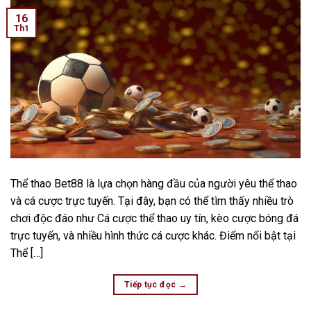
16
Th1
Thể thao Bet88 là lựa chọn hàng đầu của người yêu thể thao
và cá cược trực tuyến. Tại đây, bạn có thể tìm thấy nhiều trò
chơi độc đáo như Cá cược thể thao uy tín, kèo cược bóng đá
trực tuyến, và nhiều hình thức cá cược khác. Điểm nổi bật tại
Thể […]
Tiếp tục đọc
→