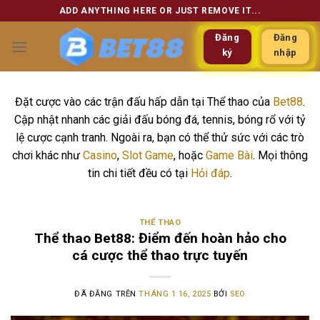
Chuyển
ADD ANYTHING HERE OR JUST REMOVE IT...
đến
Đăng
Đăng
nội
ký
nhập
dung
Đặt cược vào các trận đấu hấp dẫn tại Thể thao của
Bet88
.
Cập nhật nhanh các giải đấu bóng đá, tennis, bóng rổ với tỷ
lệ cược cạnh tranh. Ngoài ra, bạn có thể thử sức với các trò
chơi khác như
Casino
,
Slot Game
, hoặc
Game Bài
. Mọi thông
tin chi tiết đều có tại
Hỏi đáp
.
THỂ THAO
Thể thao Bet88: Điểm đến hoàn hảo cho
cá cược thể thao trực tuyến
ĐÃ ĐĂNG TRÊN
THÁNG 1 16, 2025
BỞI
SEO