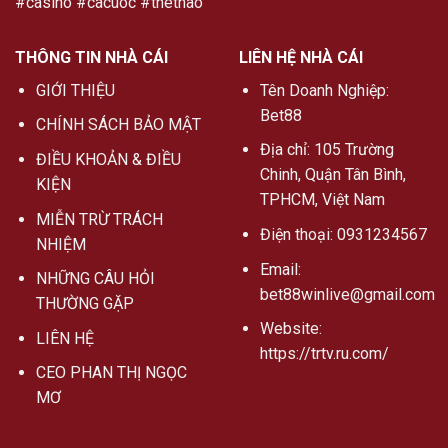
#casino #cacuoc #thethao
THÔNG TIN NHÀ CÁI
LIÊN HỆ NHÀ CÁI
GIỚI THIỆU
Tên Doanh Nghiệp:
Bet88
CHÍNH SÁCH BẢO MẬT
Địa chỉ: 105 Trường
ĐIỀU KHOẢN & ĐIỀU
Chinh, Quận Tân Bình,
KIỆN
TPHCM, Việt Nam
MIỄN TRỪ TRÁCH
Điện thoại: 0931234567
NHIỆM
Email:
NHỮNG CÂU HỎI
bet88winlive@gmail.com
THƯỜNG GẶP
Website:
LIÊN HỆ
https://trtv.ru.com/
CEO PHAN THỊ NGỌC
MƠ