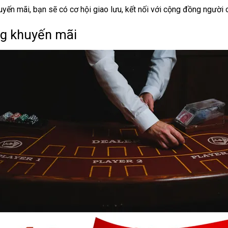
yến mãi, bạn sẽ có cơ hội giao lưu, kết nối với cộng đồng người
ng khuyến mãi