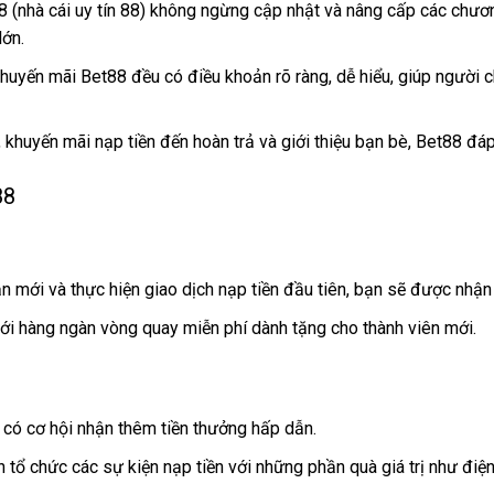
 (nhà cái uy tín 88) không ngừng cập nhật và nâng cấp các chươ
lớn.
huyến mãi Bet88 đều có điều khoản rõ ràng, dễ hiểu, giúp người 
huyến mãi nạp tiền đến hoàn trả và giới thiệu bạn bè, Bet88 đá
88
n mới và thực hiện giao dịch nạp tiền đầu tiên, bạn sẽ được nhậ
ới hàng ngàn vòng quay miễn phí dành tặng cho thành viên mới.
 có cơ hội nhận thêm tiền thưởng hấp dẫn.
tổ chức các sự kiện nạp tiền với những phần quà giá trị như điện 