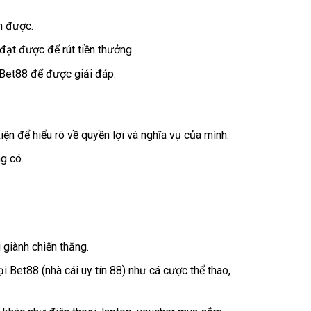
n được.
ạt được để rút tiền thưởng.
 Bet88 để được giải đáp.
ện để hiểu rõ về quyền lợi và nghĩa vụ của mình.
g có.
 giành chiến thắng.
 Bet88 (nhà cái uy tín 88) như cá cược thể thao,