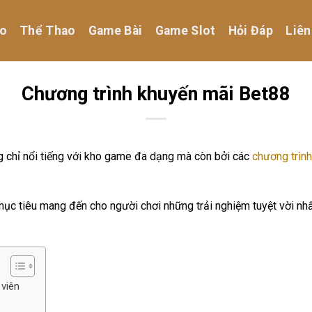
no
Thể Thao
Game Bài
Game Slot
Hỏi Đáp
Liên
Chương trình khuyến mãi Bet88
g chỉ nổi tiếng với kho game đa dạng mà còn bởi các
chương trìn
mục tiêu mang đến cho người chơi những trải nghiệm tuyệt vời nh
viên