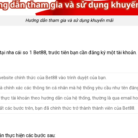
Hướng dẫn tham gia và sử dụng khuyến mãi
ại nha cái so 1 Bet88, trước tiên bạn cần đăng ký một tài khoản. 
ebsite chính thức của Bet88 vào trình duyệt của bạn.
à chính xác các thông tin cá nhân mà hệ thống yêu cầu như tên đăng 
thực tài khoản theo hướng dẫn của hệ thống, thường là qua email ho
ất các bước trên, bạn đã chính thức trở thành thành viên của Bet88.
n thực hiện các bước sau: