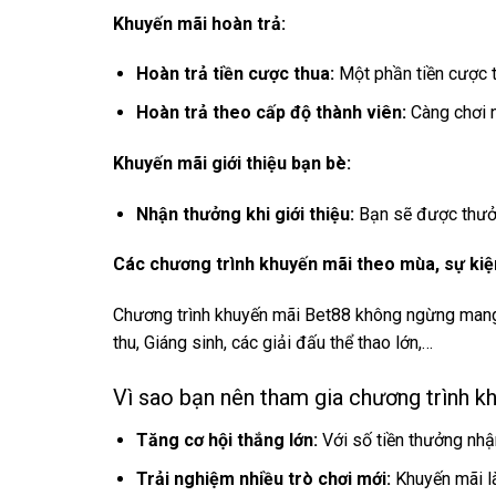
Khuyến mãi hoàn trả:
Hoàn trả tiền cược thua:
Một phần tiền cược t
Hoàn trả theo cấp độ thành viên:
Càng chơi n
Khuyến mãi giới thiệu bạn bè:
Nhận thưởng khi giới thiệu:
Bạn sẽ được thưởn
Các chương trình khuyến mãi theo mùa, sự kiệ
Chương trình khuyến mãi Bet88 không ngừng mang đ
thu, Giáng sinh, các giải đấu thể thao lớn,…
Vì sao bạn nên tham gia chương trình 
Tăng cơ hội thắng lớn:
Với số tiền thưởng nhận
Trải nghiệm nhiều trò chơi mới:
Khuyến mãi là