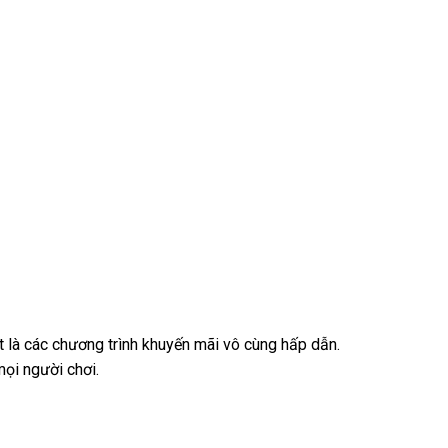
t là các chương trình khuyến mãi vô cùng hấp dẫn.
ọi người chơi.