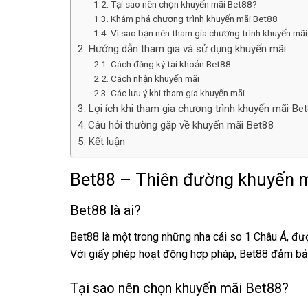
Tại sao nên chọn khuyến mãi Bet88?
Khám phá chương trình khuyến mãi Bet88
Vì sao bạn nên tham gia chương trình khuyến mã
Hướng dẫn tham gia và sử dụng khuyến mãi
Cách đăng ký tài khoản Bet88
Cách nhận khuyến mãi
Các lưu ý khi tham gia khuyến mãi
Lợi ích khi tham gia chương trình khuyến mãi Be
Câu hỏi thường gặp về khuyến mãi Bet88
Kết luận
Bet88 – Thiên đường khuyến m
Bet88 là ai?
Bet88 là một trong những nha cái so 1 Châu Á, đượ
Với giấy phép hoạt động hợp pháp, Bet88 đảm bảo
Tại sao nên chọn khuyến mãi Bet88?