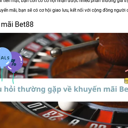
 tiền mặt, bạn còn có cơ hội nhận được nhiều phần thưởng giá tr
yến mãi, bạn sẽ có cơ hội giao lưu, kết nối với cộng đồng người
 mãi Bet88