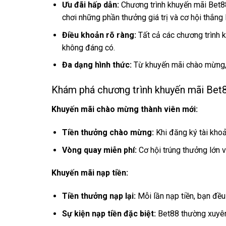
Ưu đãi hấp dẫn:
Chương trình khuyến mãi Bet88
chơi những phần thưởng giá trị và cơ hội thắng 
Điều khoản rõ ràng:
Tất cả các chương trình k
không đáng có.
Đa dạng hình thức:
Từ khuyến mãi chào mừng, k
Khám phá chương trình khuyến mãi Bet
Khuyến mãi chào mừng thành viên mới:
Tiền thưởng chào mừng:
Khi đăng ký tài khoả
Vòng quay miễn phí:
Cơ hội trúng thưởng lớn v
Khuyến mãi nạp tiền:
Tiền thưởng nạp lại:
Mỗi lần nạp tiền, bạn đều
Sự kiện nạp tiền đặc biệt:
Bet88 thường xuyên 