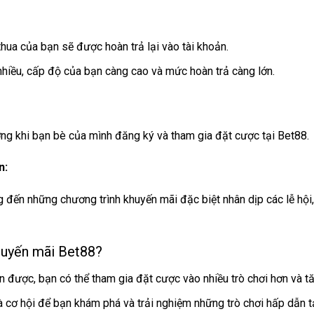
hua của bạn sẽ được hoàn trả lại vào tài khoản.
hiều, cấp độ của bạn càng cao và mức hoàn trả càng lớn.
g khi bạn bè của mình đăng ký và tham gia đặt cược tại Bet88.
n:
ến những chương trình khuyến mãi đặc biệt nhân dịp các lễ hội,
khuyến mãi Bet88?
 được, bạn có thể tham gia đặt cược vào nhiều trò chơi hơn và tă
 cơ hội để bạn khám phá và trải nghiệm những trò chơi hấp dẫn tại