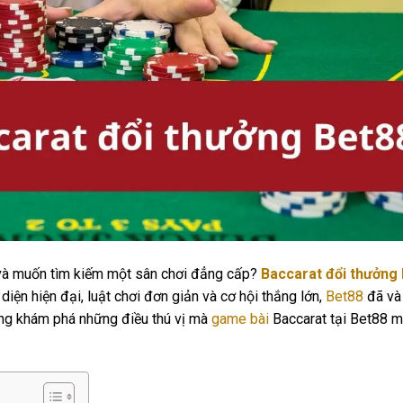
nh và muốn tìm kiếm một sân chơi đẳng cấp?
Baccarat đổi thưởng
diện hiện đại, luật chơi đơn giản và cơ hội thắng lớn,
Bet88
đã và
Cùng khám phá những điều thú vị mà
game bài
Baccarat tại Bet88 m