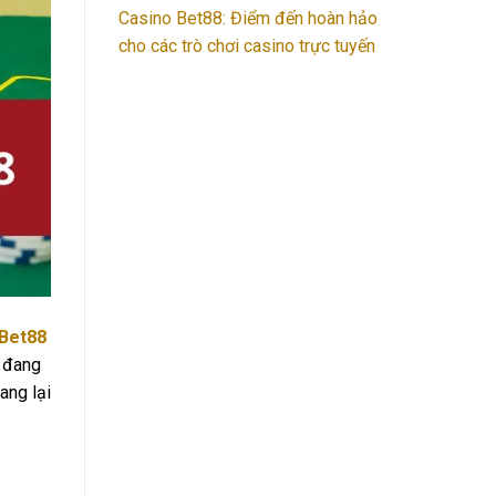
Casino Bet88: Điểm đến hoàn hảo
cho các trò chơi casino trực tuyến
 Bet88
 đang
ang lại