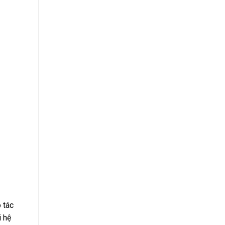
 tác
i hệ