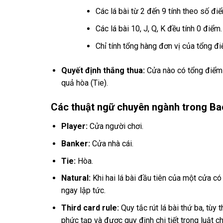
Các lá bài từ 2 đến 9 tính theo số đi
Các lá bài 10, J, Q, K đều tính 0 điểm.
Chỉ tính tổng hàng đơn vị của tổng điể
Quyết định thắng thua:
Cửa nào có tổng điểm 
quả hòa (Tie).
Các thuật ngữ chuyên ngành trong Ba
Player:
Cửa người chơi.
Banker:
Cửa nhà cái.
Tie:
Hòa.
Natural:
Khi hai lá bài đầu tiên của một cửa c
ngay lập tức.
Third card rule:
Quy tắc rút lá bài thứ ba, tùy
phức tạp và được quy định chi tiết trong luật ch