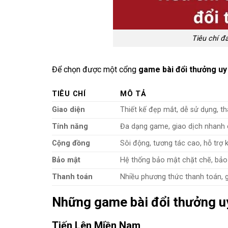
Tiêu chí đ
Để chọn được một cổng
game bài đổi thưởng uy 
TIÊU CHÍ
MÔ TẢ
Giao diện
Thiết kế đẹp mắt, dễ sử dụng, th
Tính năng
Đa dạng game, giao dịch nhanh 
Cộng đồng
Sôi động, tương tác cao, hỗ trợ 
Bảo mật
Hệ thống bảo mật chặt chẽ, bảo 
Thanh toán
Nhiều phương thức thanh toán, 
Những game bài đổi thưởng uy 
Tiến Lên Miền Nam