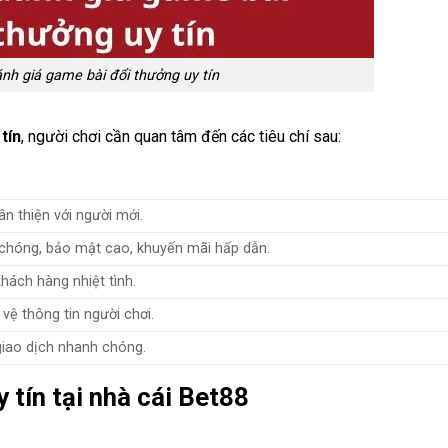
ánh giá game bài đổi thưởng uy tín
tín
, người chơi cần quan tâm đến các tiêu chí sau:
ân thiện với người mới.
chóng, bảo mật cao, khuyến mãi hấp dẫn.
khách hàng nhiệt tình.
vệ thông tin người chơi.
giao dịch nhanh chóng.
tín tại nhà cái Bet88