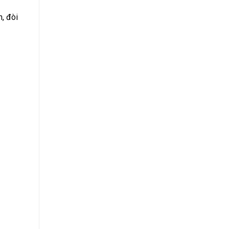
, đòi