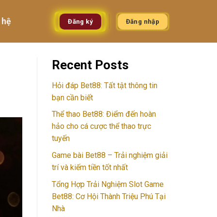
 hệ
Đăng ký
Đăng nhập
Recent Posts
Hỏi đáp Bet88: Tất tật thông tin
bạn cần biết
Thể thao Bet88: Điểm đến hoàn
hảo cho cá cược thể thao trực
tuyến
Game bài Bet88 – Trải nghiệm giải
trí và kiếm tiền tốt nhất
Tổng Hợp Trải Nghiệm Slot Game
Bet88: Cơ Hội Thành Triệu Phú Tại
Nhà