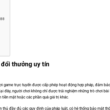
t88
i đổi thưởng uy tín
ơi game trực tuyến được cấp phép hoạt động hợp pháp, đảm bảo
ại đây, người chơi không chỉ được trải nghiệm những trò chơi bài
 tiền mặt hoặc các phần quà giá trị khác.
ân thủ đầy đủ các quy định của pháp luật, có hệ thống bảo mật thô