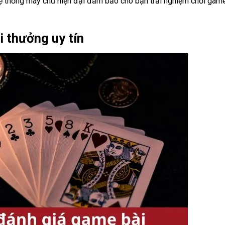
 thống máy chủ hiện đại đảm bảo cho bạn trải nghiệm chơi gam
i thưởng uy tín