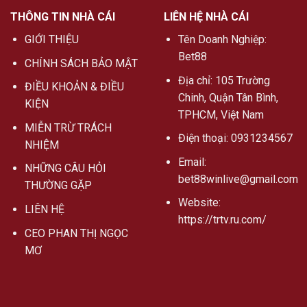
THÔNG TIN NHÀ CÁI
LIÊN HỆ NHÀ CÁI
GIỚI THIỆU
Tên Doanh Nghiệp:
Bet88
CHÍNH SÁCH BẢO MẬT
Địa chỉ: 105 Trường
ĐIỀU KHOẢN & ĐIỀU
Chinh, Quận Tân Bình,
KIỆN
TPHCM, Việt Nam
MIỄN TRỪ TRÁCH
Điện thoại: 0931234567
NHIỆM
Email:
NHỮNG CÂU HỎI
bet88winlive@gmail.com
THƯỜNG GẶP
Website:
LIÊN HỆ
https://trtv.ru.com/
CEO PHAN THỊ NGỌC
MƠ