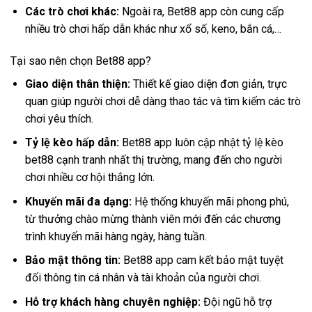
Các trò chơi khác:
Ngoài ra, Bet88 app còn cung cấp
nhiều trò chơi hấp dẫn khác như xổ số, keno, bắn cá,…
Tại sao nên chọn Bet88 app?
Giao diện thân thiện:
Thiết kế giao diện đơn giản, trực
quan giúp người chơi dễ dàng thao tác và tìm kiếm các trò
chơi yêu thích.
Tỷ lệ kèo hấp dẫn:
Bet88 app luôn cập nhật tỷ lệ kèo
bet88 cạnh tranh nhất thị trường, mang đến cho người
chơi nhiều cơ hội thắng lớn.
Khuyến mãi đa dạng:
Hệ thống khuyến mãi phong phú,
từ thưởng chào mừng thành viên mới đến các chương
trình khuyến mãi hàng ngày, hàng tuần.
Bảo mật thông tin:
Bet88 app cam kết bảo mật tuyệt
đối thông tin cá nhân và tài khoản của người chơi.
Hỗ trợ khách hàng chuyên nghiệp:
Đội ngũ hỗ trợ