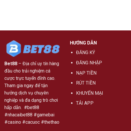
HƯỚNG DẪN
ĐĂNG KÝ
ĐĂNG NHẬP
Bet88
– Địa chỉ uy tín hàng
đầu cho trải nghiệm cá
NẠP TIỀN
cược trực tuyến đỉnh cao.
RÚT TIỀN
Tham gia ngay để tận
hưởng dịch vụ chuyên
KHUYẾN MẠI
nghiệp và đa dạng trò chơi
TẢI APP
hấp dẫn.
#bet88
#nhacaibet88 #gamebai
#casino #cacuoc #thethao