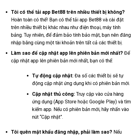
Tôi có thể tải app Bet88 trên nhiều thiết bị không?
Hoàn toàn có thể! Bạn có thể tải app Bet88 và cài đặt
trên nhiều thiết bị khác nhau như điện thoại, máy tính
bảng. Tuy nhiên, để đảm bảo tính bảo mật, bạn nên đăng
nhập bằng cùng một tài khoản trên tất cả các thiết bị.
Làm sao để cập nhật app lên phiên bản mới nhất?
Để
cập nhật app lên phiên bản mới nhất, bạn có thể:
Tự động cập nhật:
Đa số các thiết bị sẽ tự
động cập nhật ứng dụng khi có phiên bản mới.
Cập nhật thủ công:
Truy cập vào cửa hàng
ứng dụng (App Store hoặc Google Play) và tìm
kiếm app. Nếu có phiên bản mới, hãy nhấn vào
nút “Cập nhật”.
Tôi quên mật khẩu đăng nhập, phải làm sao?
Nếu