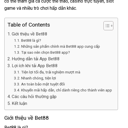
có thể tham gia cá cược thể thao, casino trực tuyến, slot
game và nhiều trò chơi hấp dẫn khác.
Table of Contents
Giới thiệu về Bet88
Bet88 là gì?
Những sản phẩm chính mà Bet88 app cung cấp
Tại sao nên chọn Bet88 app?
Hướng dẫn tải App Bet88
Lợi ích khi tải App Bet88
Tiện lợi tối đa, trải nghiệm mượt mà
Nhanh chóng, tiện lợi
An toàn bảo mật tuyệt đối
Khuyến mãi hấp dẫn, chỉ dành riêng cho thành viên app
Các câu hỏi thường gặp
Kết luận
Giới thiệu về Bet88
Bet88 là gì?