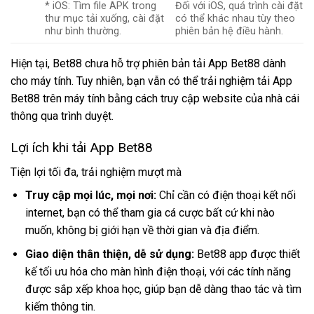
* iOS: Tìm file APK trong
Đối với iOS, quá trình cài đặt
thư mục tải xuống, cài đặt
có thể khác nhau tùy theo
như bình thường.
phiên bản hệ điều hành.
Hiện tại, Bet88 chưa hỗ trợ phiên bản tải App Bet88 dành
cho máy tính. Tuy nhiên, bạn vẫn có thể trải nghiệm tải App
Bet88 trên máy tính bằng cách truy cập website của nhà cái
thông qua trình duyệt.
Lợi ích khi tải App Bet88
Tiện lợi tối đa, trải nghiệm mượt mà
Truy cập mọi lúc, mọi nơi:
Chỉ cần có điện thoại kết nối
internet, bạn có thể tham gia cá cược bất cứ khi nào
muốn, không bị giới hạn về thời gian và địa điểm.
Giao diện thân thiện, dễ sử dụng:
Bet88 app được thiết
kế tối ưu hóa cho màn hình điện thoại, với các tính năng
được sắp xếp khoa học, giúp bạn dễ dàng thao tác và tìm
kiếm thông tin.