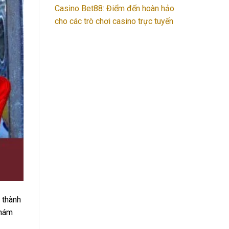
Casino Bet88: Điểm đến hoàn hảo
cho các trò chơi casino trực tuyến
 thành
khám