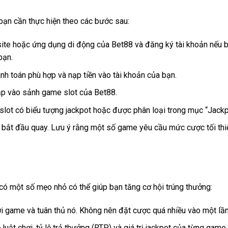
 bạn cần thực hiện theo các bước sau:
ite hoặc ứng dụng di động của Bet88 và đăng ký tài khoản nếu 
bạn.
h toán phù hợp và nạp tiền vào tài khoản của bạn.
ập vào sảnh game slot của Bet88.
lot có biểu tượng jackpot hoặc được phân loại trong mục “Jackp
ắt đầu quay. Lưu ý rằng một số game yêu cầu mức cược tối thi
ó một số mẹo nhỏ có thể giúp bạn tăng cơ hội trúng thưởng:
i game và tuân thủ nó. Không nên đặt cược quá nhiều vào một lần
luật chơi, tỷ lệ trả thưởng (RTP) và giá trị jackpot của từng game