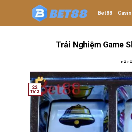
Chuyển
đến
Bet88
Casi
nội
dung
Trải Nghiệm Game Sl
ĐÃ Đ
22
Th12