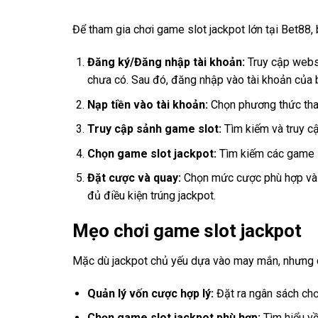
Để tham gia chơi game slot jackpot lớn tại Bet88,
Đăng ký/Đăng nhập tài khoản:
Truy cập webs
chưa có. Sau đó, đăng nhập vào tài khoản của 
Nạp tiền vào tài khoản:
Chọn phương thức than
Truy cập sảnh game slot:
Tìm kiếm và truy c
Chọn game slot jackpot:
Tìm kiếm các game s
Đặt cược và quay:
Chọn mức cược phù hợp và b
đủ điều kiện trúng jackpot.
Mẹo chơi game slot jackpot
Mặc dù jackpot chủ yếu dựa vào may mắn, nhưng c
Quản lý vốn cược hợp lý:
Đặt ra ngân sách chơ
Chọn game slot jackpot phù hợp:
Tìm hiểu về 