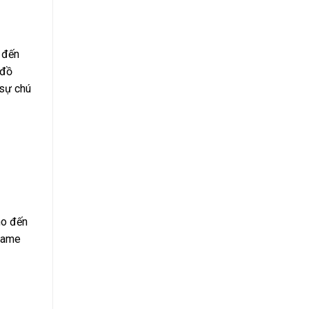
 đến
 đồ
 sự chú
ho đến
 Game