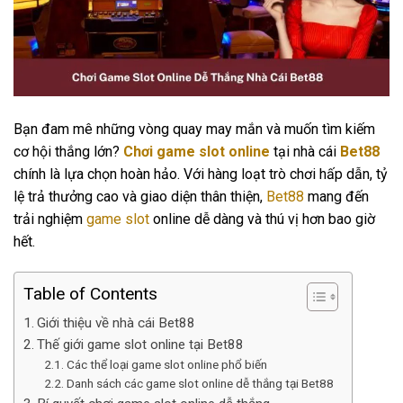
Bạn đam mê những vòng quay may mắn và muốn tìm kiếm
cơ hội thắng lớn?
Chơi game slot online
tại nhà cái
Bet88
chính là lựa chọn hoàn hảo. Với hàng loạt trò chơi hấp dẫn, tỷ
lệ trả thưởng cao và giao diện thân thiện,
Bet88
mang đến
trải nghiệm
game slot
online dễ dàng và thú vị hơn bao giờ
hết.
Table of Contents
Giới thiệu về nhà cái Bet88
Thế giới game slot online tại Bet88
Các thể loại game slot online phổ biến
Danh sách các game slot online dễ thắng tại Bet88