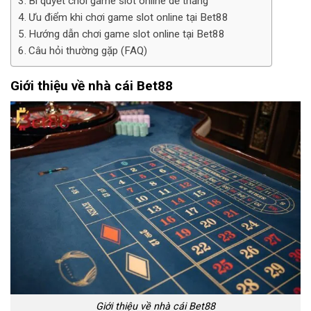
Bí quyết chơi game slot online dễ thắng
Ưu điểm khi chơi game slot online tại Bet88
Hướng dẫn chơi game slot online tại Bet88
Câu hỏi thường gặp (FAQ)
Giới thiệu về nhà cái Bet88
Giới thiệu về nhà cái Bet88