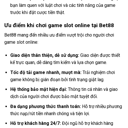
bạn làm quen với luật chơi và các tính năng của game
trước khi đặt cược tiền thật.
Ưu điểm khi chơi game slot online tại Bet88
Bet88 mang đến nhiều ưu điểm vượt trội cho người chơi
game slot online:
Giao diện thân thiện, dễ sử dụng:
Giao diện được thiết
kế trực quan, dễ dàng tìm kiếm và lựa chọn game.
Tốc độ tải game nhanh, mượt mà:
Trải nghiệm chơi
game không bị gián đoạn bởi tình trạng giật lag.
Hệ thống bảo mật hiện đại:
Thông tin cá nhân và giao
dịch của người chơi được bảo mật tuyệt đối.
Đa dạng phương thức thanh toán:
Hỗ trợ nhiều phương
thức nạp/rút tiền nhanh chóng và tiện lợi.
Hỗ trợ khách hàng 24/7:
Đội ngũ hỗ trợ khách hàng