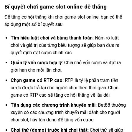
Bí quyết chơi game slot online dễ thắng
Để tăng cơ hội thắng khi chơi game slot online, bạn có thể
áp dụng một số bí quyết sau:
Tìm hiểu luật chơi và bảng thanh toán:
Nắm rõ luật
chơi và giá trị của từng biểu tượng sẽ giúp bạn đưa ra
quyết định đặt cược chính xác.
Quản lý vốn cược hợp lý:
Chia nhỏ vốn cược và đặt ra
giới hạn cho mỗi lần chơi.
Chọn game có RTP cao:
RTP là tỷ lệ phần trăm tiền
cược được trả lại cho người chơi theo thời gian. Chọn
game có RTP cao sẽ tăng cơ hội thắng về lâu dài.
Tận dụng các chương trình khuyến mãi:
Bet88 thường
xuyên có các chương trình khuyến mãi dành cho người
chơi slot, hãy tận dụng để tăng vốn cược.
Chơi thử (demo) trước khi chơi thật:
Chơi thử sẽ giúp