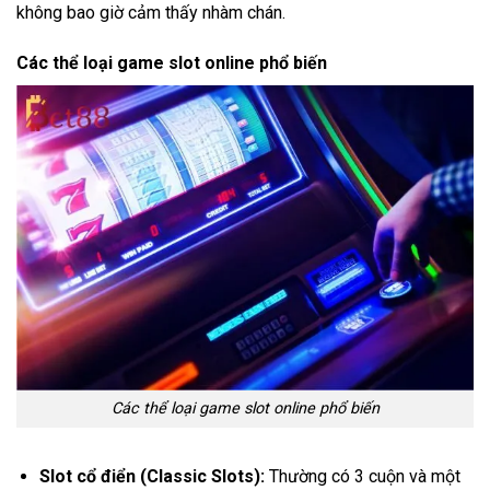
không bao giờ cảm thấy nhàm chán.
Các thể loại game slot online phổ biến
Các thể loại game slot online phổ biến
Slot cổ điển (Classic Slots):
Thường có 3 cuộn và một