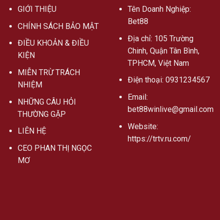
GIỚI THIỆU
Tên Doanh Nghiệp:
Bet88
CHÍNH SÁCH BẢO MẬT
Địa chỉ: 105 Trường
ĐIỀU KHOẢN & ĐIỀU
Chinh, Quận Tân Bình,
KIỆN
TPHCM, Việt Nam
MIỄN TRỪ TRÁCH
Điện thoại: 0931234567
NHIỆM
Email:
NHỮNG CÂU HỎI
bet88winlive@gmail.com
THƯỜNG GẶP
Website:
LIÊN HỆ
https://trtv.ru.com/
CEO PHAN THỊ NGỌC
MƠ