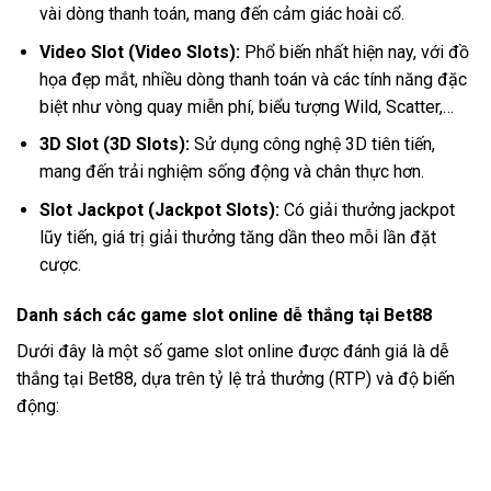
vài dòng thanh toán, mang đến cảm giác hoài cổ.
Video Slot (Video Slots):
Phổ biến nhất hiện nay, với đồ
họa đẹp mắt, nhiều dòng thanh toán và các tính năng đặc
biệt như vòng quay miễn phí, biểu tượng Wild, Scatter,…
3D Slot (3D Slots):
Sử dụng công nghệ 3D tiên tiến,
mang đến trải nghiệm sống động và chân thực hơn.
Slot Jackpot (Jackpot Slots):
Có giải thưởng jackpot
lũy tiến, giá trị giải thưởng tăng dần theo mỗi lần đặt
cược.
Danh sách các game slot online dễ thắng tại Bet88
Dưới đây là một số game slot online được đánh giá là dễ
thắng tại Bet88, dựa trên tỷ lệ trả thưởng (RTP) và độ biến
động: