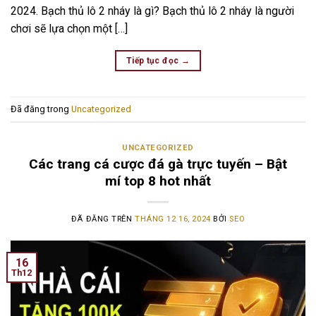
2024. Bạch thủ lô 2 nháy là gì? Bạch thủ lô 2 nháy là người
chơi sẽ lựa chọn một […]
Tiếp tục đọc
→
Đã đăng trong
Uncategorized
UNCATEGORIZED
Các trang cá cược đá gà trực tuyến – Bật
mí top 8 hot nhất
ĐÃ ĐĂNG TRÊN
THÁNG 12 16, 2024
BỞI
SEO
16
Th12