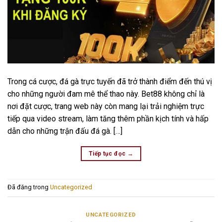
Trong cá cược, đá gà trực tuyến đã trở thành điểm đến thú vị
cho những người đam mê thể thao này. Bet88 không chỉ là
nơi đặt cược, trang web này còn mang lại trải nghiệm trực
tiếp qua video stream, làm tăng thêm phần kịch tính và hấp
dẫn cho những trận đấu đá gà. […]
Tiếp tục đọc
→
Đã đăng trong
Uncategorized
UNCATEGORIZED