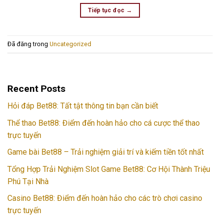
Tiếp tục đọc
→
Đã đăng trong
Uncategorized
Recent Posts
Hỏi đáp Bet88: Tất tật thông tin bạn cần biết
Thể thao Bet88: Điểm đến hoàn hảo cho cá cược thể thao
trực tuyến
Game bài Bet88 – Trải nghiệm giải trí và kiếm tiền tốt nhất
Tổng Hợp Trải Nghiệm Slot Game Bet88: Cơ Hội Thành Triệu
Phú Tại Nhà
Casino Bet88: Điểm đến hoàn hảo cho các trò chơi casino
trực tuyến