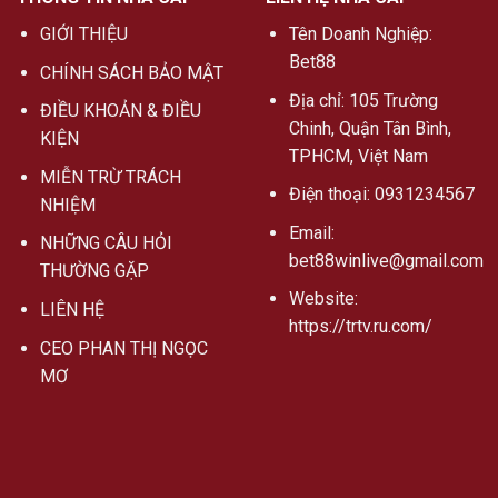
GIỚI THIỆU
Tên Doanh Nghiệp:
Bet88
CHÍNH SÁCH BẢO MẬT
Địa chỉ: 105 Trường
ĐIỀU KHOẢN & ĐIỀU
Chinh, Quận Tân Bình,
KIỆN
TPHCM, Việt Nam
MIỄN TRỪ TRÁCH
Điện thoại: 0931234567
NHIỆM
Email:
NHỮNG CÂU HỎI
bet88winlive@gmail.com
THƯỜNG GẶP
Website:
LIÊN HỆ
https://trtv.ru.com/
CEO PHAN THỊ NGỌC
MƠ