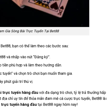
m Gia Sòng Bài Trực Tuyến Tại Bet88
 Bet88, bạn có thể làm theo các bước sau:
88 và nhấp vào nút “Đăng ký”.
 tiền phù hợp và làm theo hướng dẫn.
 tuyến” và chọn trò chơi bạn muốn tham gia.
phút giải trí thú vị.
i trực tuyến hàng đầu
với đa dạng trò chơi, tỷ lệ trả thưởng hấp
 địa chỉ uy tín để thỏa mãn đam mê cá cược trực tuyến, Bet88 là
 trực tuyến hàng đầu
tại Bet88 ngay hôm nay!