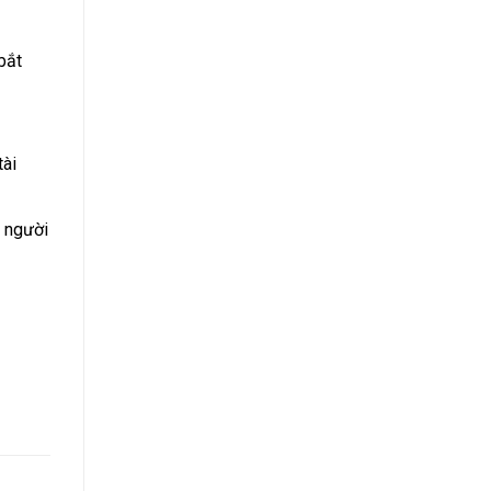
bắt
tài
a người