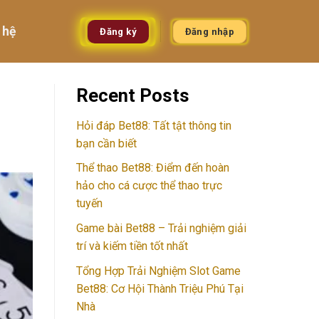
 hệ
Đăng ký
Đăng nhập
Recent Posts
Hỏi đáp Bet88: Tất tật thông tin
bạn cần biết
Thể thao Bet88: Điểm đến hoàn
hảo cho cá cược thể thao trực
tuyến
Game bài Bet88 – Trải nghiệm giải
trí và kiếm tiền tốt nhất
Tổng Hợp Trải Nghiệm Slot Game
Bet88: Cơ Hội Thành Triệu Phú Tại
Nhà