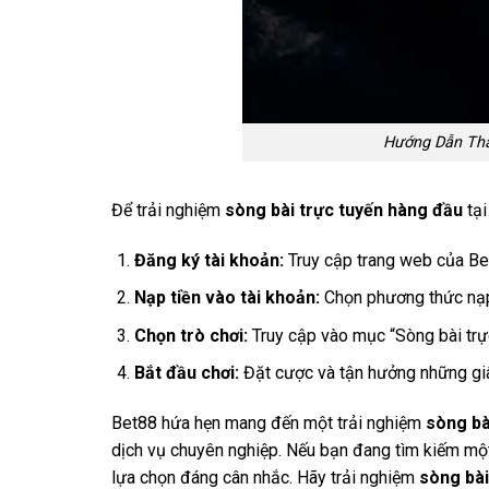
Hướng Dẫn Tha
Để trải nghiệm
sòng bài trực tuyến hàng đầu
tại
Đăng ký tài khoản:
Truy cập trang web của Bet
Nạp tiền vào tài khoản:
Chọn phương thức nạp
Chọn trò chơi:
Truy cập vào mục “Sòng bài trực
Bắt đầu chơi:
Đặt cược và tận hưởng những giây 
Bet88 hứa hẹn mang đến một trải nghiệm
sòng bà
dịch vụ chuyên nghiệp. Nếu bạn đang tìm kiếm một
lựa chọn đáng cân nhắc. Hãy trải nghiệm
sòng bài