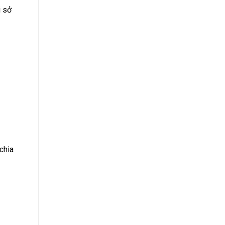
i sở
chia