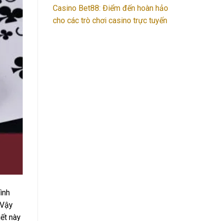
Casino Bet88: Điểm đến hoàn hảo
cho các trò chơi casino trực tuyến
ình
 Vậy
iết này