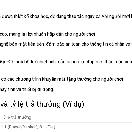
 được thiết kế khoa học, dễ dàng thao tác ngay cả với người mới 
cao, mang lại lợi nhuận hấp dẫn cho người chơi.
hệ bảo mật tiên tiến, đảm bảo an toàn cho thông tin cá nhân và 
ệp:
Đội ngũ hỗ trợ nhiệt tình, sẵn sàng giải đáp mọi thắc mắc củ
ó các chương trình khuyến mãi, tặng thưởng cho người chơi.
áy tính và thiết bị di động.
à tỷ lệ trả thưởng (Ví dụ):
Tỷ lệ trả thưởng
1:1 (Player/Banker), 8:1 (Tie)