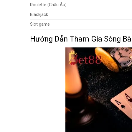
Roulette (Châu Âu)
Blackjack
Slot game
Hướng Dẫn Tham Gia Sòng Bài