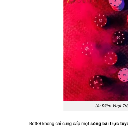
Ưu Điểm Vượt Trội
Bet88 không chỉ cung cấp một
sòng bài trực tu