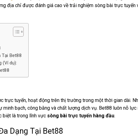
ững địa chỉ được đánh giá cao về trải nghiệm sòng bài trực tuyến 
8
n Tại Bet88
 (Ví dụ):
Bet88
c trực tuyến, hoạt động trên thị trường trong một thời gian dài. Nh
ự minh bạch, công bằng và chất lượng dịch vụ. Bet88 luôn nỗ lự
 biệt là trong lĩnh vực
sòng bài trực tuyến hàng đầu
.
 Đa Dạng Tại Bet88