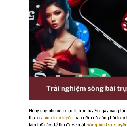
Ngày nay, nhu cầu giải trí trực tuyến ngày càng tăn
thức
casino trực tuyến
, bao gồm cả sòng bài trực
làm thế nào để tìm được một
sòng bài trực tuyế