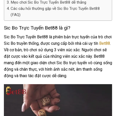
Mẹo chơi Sic Bo Trực Tuyến Bet88 dễ thắng
Các câu hỏi thường gặp về Sic Bo Trực Tuyến Bet88
(FAQ)
Sic Bo Trực Tuyến Bet88 là gì?
Sic Bo Trực Tuyến Bet88 là phiên bản trực tuyến của trò chơi
Sic Bo truyền thống, được cung cấp bởi nhà cái uy tín
Bet88
.
Về cơ bản, trò chơi sử dụng 3 viên xúc xắc. Người chơi sẽ
đặt cược vào kết quả của những viên xúc xắc này. Bet88
mang đến một giao diện chơi Sic Bo trực tuyến vô cùng sống
động và chân thực, với hình ảnh sắc nét, âm thanh sống
động và thao tác đặt cược dễ dàng.