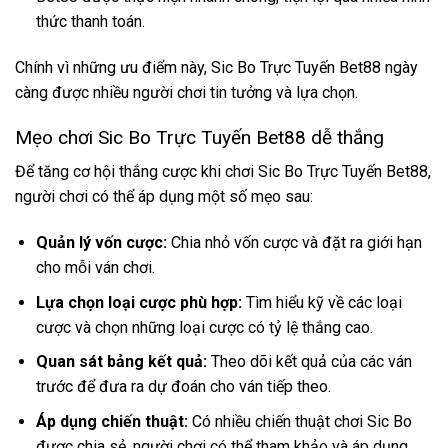
thức thanh toán.
Chính vì những ưu điểm này, Sic Bo Trực Tuyến Bet88 ngày
càng được nhiều người chơi tin tưởng và lựa chọn.
Mẹo chơi Sic Bo Trực Tuyến Bet88 dễ thắng
Để tăng cơ hội thắng cược khi chơi Sic Bo Trực Tuyến Bet88,
người chơi có thể áp dụng một số mẹo sau:
Quản lý vốn cược:
Chia nhỏ vốn cược và đặt ra giới hạn
cho mỗi ván chơi.
Lựa chọn loại cược phù hợp:
Tìm hiểu kỹ về các loại
cược và chọn những loại cược có tỷ lệ thắng cao.
Quan sát bảng kết quả:
Theo dõi kết quả của các ván
trước để đưa ra dự đoán cho ván tiếp theo.
Áp dụng chiến thuật:
Có nhiều chiến thuật chơi Sic Bo
được chia sẻ, người chơi có thể tham khảo và áp dụng