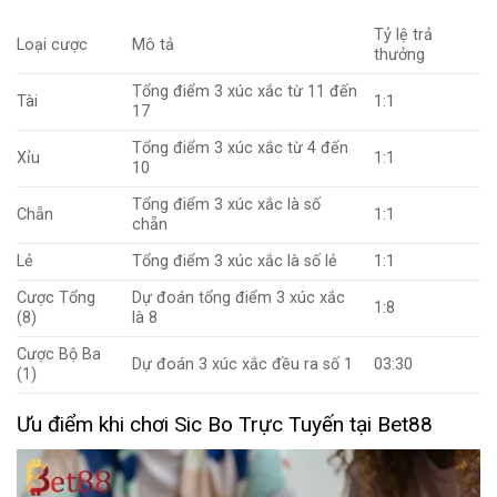
Tỷ lệ trả
Loại cược
Mô tả
thưởng
Tổng điểm 3 xúc xắc từ 11 đến
Tài
1:1
17
Tổng điểm 3 xúc xắc từ 4 đến
Xỉu
1:1
10
Tổng điểm 3 xúc xắc là số
Chẵn
1:1
chẵn
Lẻ
Tổng điểm 3 xúc xắc là số lẻ
1:1
Cược Tổng
Dự đoán tổng điểm 3 xúc xắc
1:8
(8)
là 8
Cược Bộ Ba
Dự đoán 3 xúc xắc đều ra số 1
03:30
(1)
Ưu điểm khi chơi Sic Bo Trực Tuyến tại Bet88