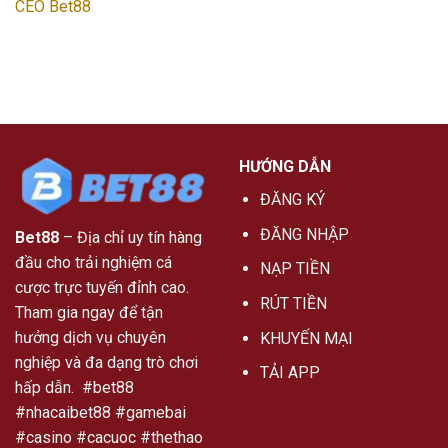
CEO Bet88
HƯỚNG DẪN
ĐĂNG KÝ
ĐĂNG NHẬP
Bet88
– Địa chỉ uy tín hàng
đầu cho trải nghiệm cá
NẠP TIỀN
cược trực tuyến đỉnh cao.
RÚT TIỀN
Tham gia ngay để tận
hưởng dịch vụ chuyên
KHUYẾN MẠI
nghiệp và đa dạng trò chơi
TẢI APP
hấp dẫn.
#bet88
#nhacaibet88 #gamebai
#casino #cacuoc #thethao