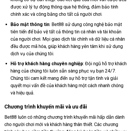
được xử lý tự động thông qua hệ thống, đảm bảo tính
chính xác và công bằng cho tất cả người chơi.
Bảo mật thông tin
: Bet88 sử dụng công nghệ bảo mật
tiên tiến để bảo vệ tất cả thông tin cá nhân và tài khoản
của người chơi. Mọi giao dịch tài chính và dữ liệu cá nhân
đều được mã hóa, giúp khách hàng yên tâm khi sử dụng
dịch vụ của chúng tôi.
Hỗ trợ khách hàng chuyên nghiệp
: Đội ngũ hỗ trợ khách
hàng của chúng tôi luôn sẵn sàng phục vụ bạn 24/7.
Chúng tôi cam kết mang đến sự hỗ trợ tận tình và giải
quyết mọi vấn đề của khách hàng một cách nhanh chóng
và hiệu quả.
Chương trình khuyến mãi và ưu đãi
Bet88 luôn có những chương trình khuyến mãi hấp dẫn dành
cho người chơi mới và khách hàng thân thiết. Các chương