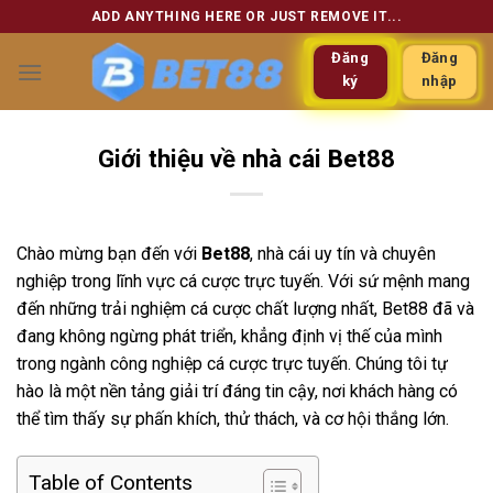
Chuyển
ADD ANYTHING HERE OR JUST REMOVE IT...
đến
Đăng
Đăng
nội
ký
nhập
dung
Giới thiệu về nhà cái Bet88
Chào mừng bạn đến với
Bet88
, nhà cái uy tín và chuyên
nghiệp trong lĩnh vực cá cược trực tuyến. Với sứ mệnh mang
đến những trải nghiệm cá cược chất lượng nhất, Bet88 đã và
đang không ngừng phát triển, khẳng định vị thế của mình
trong ngành công nghiệp cá cược trực tuyến. Chúng tôi tự
hào là một nền tảng giải trí đáng tin cậy, nơi khách hàng có
thể tìm thấy sự phấn khích, thử thách, và cơ hội thắng lớn.
Table of Contents