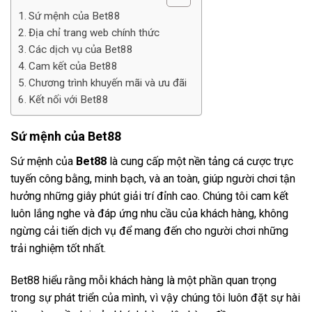
Sứ mệnh của Bet88
Địa chỉ trang web chính thức
Các dịch vụ của Bet88
Cam kết của Bet88
Chương trình khuyến mãi và ưu đãi
Kết nối với Bet88
Sứ mệnh của Bet88
Sứ mệnh của
Bet88
là cung cấp một nền tảng cá cược trực
tuyến công bằng, minh bạch, và an toàn, giúp người chơi tận
hưởng những giây phút giải trí đỉnh cao. Chúng tôi cam kết
luôn lắng nghe và đáp ứng nhu cầu của khách hàng, không
ngừng cải tiến dịch vụ để mang đến cho người chơi những
trải nghiệm tốt nhất.
Bet88 hiểu rằng mỗi khách hàng là một phần quan trọng
trong sự phát triển của mình, vì vậy chúng tôi luôn đặt sự hài