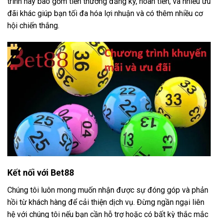
trình này bao gồm tiền thưởng đăng ký, hoàn tiền, và nhiều ưu
đãi khác giúp bạn tối đa hóa lợi nhuận và có thêm nhiều cơ
hội chiến thắng.
Kết nối với Bet88
Chúng tôi luôn mong muốn nhận được sự đóng góp và phản
hồi từ khách hàng để cải thiện dịch vụ. Đừng ngần ngại liên
hệ với chúng tôi nếu bạn cần hỗ trợ hoặc có bất kỳ thắc mắc