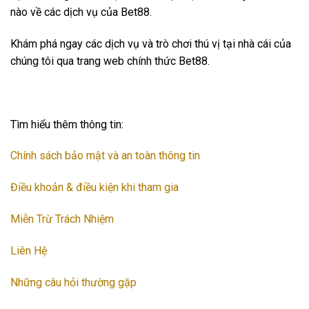
nào về các dịch vụ của Bet88.
Khám phá ngay các dịch vụ và trò chơi thú vị tại nhà cái của
chúng tôi qua trang web chính thức Bet88.
Tìm hiểu thêm thông tin:
Chính sách bảo mật và an toàn thông tin
Điều khoản & điều kiện khi tham gia
Miễn Trừ Trách Nhiệm
Liên Hệ
Những câu hỏi thường gặp