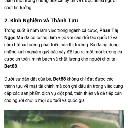
thành một trong những nhà cái uy tín và được nhiều người
chơi tin tưởng.
2. Kinh Nghiệm và Thành Tựu
Trong suốt 8 năm làm việc trong ngành cá cược,
Phan Thị
Ngọc Mơ
đã có cơ hội làm việc với các đối tác quốc tế và
nắm bắt xu hướng phát triển của thị trường. Bà đã áp dụng
những kinh nghiệm quý báu này để tạo ra một môi trường cá
cược an toàn, minh bạch và chất lượng cho người chơi tại
Bet88
.
Dưới sự dẫn dắt của bà,
Bet88
không chỉ đạt được các
thành tựu về mặt tài chính mà còn ghi dấu ấn trong việc cung
cấp các sản phẩm dịch vụ đột phá, thân thiện và dễ tiếp cận
cho người chơi ở mọi độ tuổi và quốc gia.