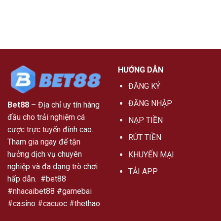
HƯỚNG DẪN
ĐĂNG KÝ
ĐĂNG NHẬP
Bet88
– Địa chỉ uy tín hàng
đầu cho trải nghiệm cá
NẠP TIỀN
cược trực tuyến đỉnh cao.
RÚT TIỀN
Tham gia ngay để tận
hưởng dịch vụ chuyên
KHUYẾN MẠI
nghiệp và đa dạng trò chơi
TẢI APP
hấp dẫn.
#bet88
#nhacaibet88 #gamebai
#casino #cacuoc #thethao