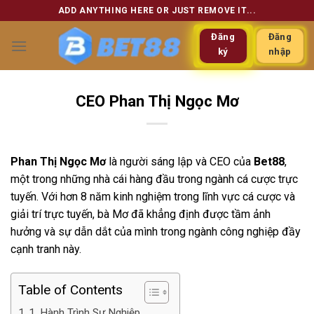
Chuyển
ADD ANYTHING HERE OR JUST REMOVE IT...
đến
Đăng
Đăng
nội
ký
nhập
dung
CEO Phan Thị Ngọc Mơ
Phan Thị Ngọc Mơ
là người sáng lập và CEO của
Bet88
,
một trong những nhà cái hàng đầu trong ngành cá cược trực
tuyến. Với hơn 8 năm kinh nghiệm trong lĩnh vực cá cược và
giải trí trực tuyến, bà Mơ đã khẳng định được tầm ảnh
hưởng và sự dẫn dắt của mình trong ngành công nghiệp đầy
cạnh tranh này.
Table of Contents
1. Hành Trình Sự Nghiệp