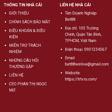
THÔNG TIN NHÀ CÁI
LIÊN HỆ NHÀ CÁI
GIỚI THIỆU
Tên Doanh Nghiệp:
Bet88
CHÍNH SÁCH BẢO MẬT
Địa chỉ: 105 Trường
ĐIỀU KHOẢN & ĐIỀU
Chinh, Quận Tân Bình,
KIỆN
TPHCM, Việt Nam
MIỄN TRỪ TRÁCH
Điện thoại: 0931234567
NHIỆM
Email:
NHỮNG CÂU HỎI
bet88winlive@gmail.com
THƯỜNG GẶP
Website:
LIÊN HỆ
https://trtv.ru.com/
CEO PHAN THỊ NGỌC
MƠ