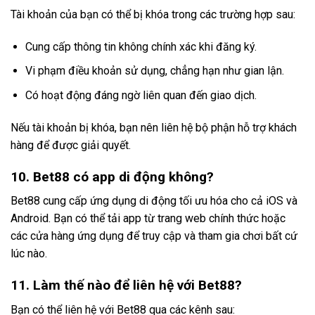
Tài khoản của bạn có thể bị khóa trong các trường hợp sau:
Cung cấp thông tin không chính xác khi đăng ký.
Vi phạm điều khoản sử dụng, chẳng hạn như gian lận.
Có hoạt động đáng ngờ liên quan đến giao dịch.
Nếu tài khoản bị khóa, bạn nên liên hệ bộ phận hỗ trợ khách
hàng để được giải quyết.
10. Bet88 có app di động không?
Bet88 cung cấp ứng dụng di động tối ưu hóa cho cả iOS và
Android. Bạn có thể tải app từ trang web chính thức hoặc
các cửa hàng ứng dụng để truy cập và tham gia chơi bất cứ
lúc nào.
11. Làm thế nào để liên hệ với Bet88?
Bạn có thể liên hệ với Bet88 qua các kênh sau: