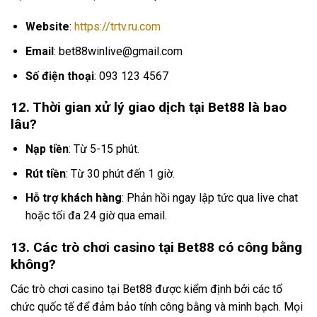
Website
:
https://trtv.ru.com
Email
:
bet88winlive@gmail.com
Số điện thoại
: 093 123 4567
12. Thời gian xử lý giao dịch tại Bet88 là bao
lâu?
Nạp tiền
: Từ 5-15 phút.
Rút tiền
: Từ 30 phút đến 1 giờ.
Hỗ trợ khách hàng
: Phản hồi ngay lập tức qua live chat
hoặc tối đa 24 giờ qua email.
13. Các trò chơi casino tại Bet88 có công bằng
không?
Các trò chơi casino tại Bet88 được kiểm định bởi các tổ
chức quốc tế để đảm bảo tính công bằng và minh bạch. Mọi